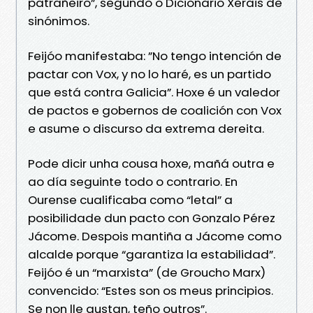
patrañeiro”, segundo o Dicionario Xerais de
sinónimos.
Feijóo manifestaba: ”No tengo intención de
pactar con Vox, y no lo haré, es un partido
que está contra Galicia”. Hoxe é un valedor
de pactos e gobernos de coalición con Vox
e asume o discurso da extrema dereita.
Pode dicir unha cousa hoxe, mañá outra e
ao día seguinte todo o contrario. En
Ourense cualificaba como “letal” a
posibilidade dun pacto con Gonzalo Pérez
Jácome. Despois mantiña a Jácome como
alcalde porque “garantiza la estabilidad”.
Feijóo é un “marxista” (de Groucho Marx)
convencido: “Estes son os meus principios.
Se non lle gustan, teño outros”.