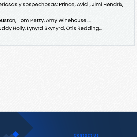
iosas y sospechosas: Prince, Avicii, Jimi Hendrix,
ouston, Tom Petty, Amy Winehouse….
uddy Holly, Lynyrd Skynyrd, Otis Redding…
Contact Us