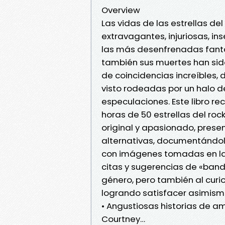
Overview
Las vidas de las estrellas del
extravagantes, injuriosas, i
las más desenfrenadas fanta
también sus muertes han sido
de coincidencias increíbles, 
visto rodeadas por un halo d
especulaciones. Este libro re
horas de 50 estrellas del ro
original y apasionado, prese
alternativas, documentándolo 
con imágenes tomadas en las
citas y sugerencias de «banda
género, pero también al curios
logrando satisfacer asimism
• Angustiosas historias de amo
Courtney…