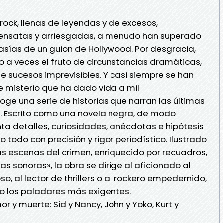
 rock, llenas de leyendas y de excesos,
nsensatas y arriesgadas, a menudo han superado
sías de un guion de Hollywood. Por desgracia,
 a veces el fruto de circunstancias dramáticas,
de sucesos imprevisibles. Y casi siempre se han
e misterio que ha dado vida a mil
coge una serie de historias que narran las últimas
ck. Escrito como una novela negra, de modo
nta detalles, curiosidades, anécdotas e hipótesis
todo con precisión y rigor periodístico. Ilustrado
 escenas del crimen, enriquecido por recuadros,
s sonoras», la obra se dirige al aficionado al
o, al lector de thrillers o al rockero empedernido,
o los paladares más exigentes.
r y muerte: Sid y Nancy, John y Yoko, Kurt y