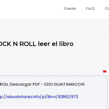
Create
F.A.Q.
C
K N ROLL leer el libro
 ROLL Descargar PDF - EZIO GUAITAMACCHI
p://ebooksharez.info/pl/libro/92862/973