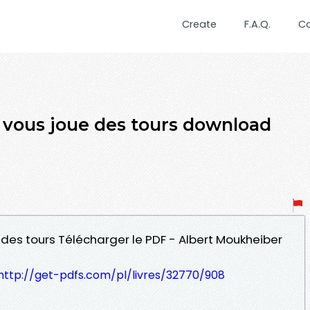
Create
F.A.Q.
C
 vous joue des tours download
 des tours Télécharger le PDF - Albert Moukheiber
http://get-pdfs.com/pl/livres/32770/908