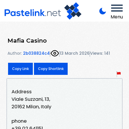
Menu
Mafia Casino
Author:
2b038824c4
13 March 2026
Views: 141
Copy Link
Copy Shortlink
Address
Viale Suzzani, 13,
20162 Milan, Italy
phone
+39 02 641151