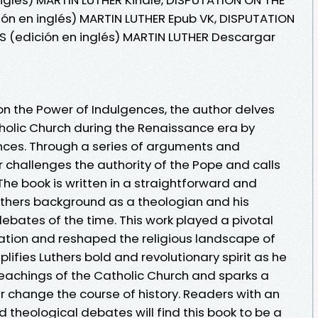
ón en inglés) MARTIN LUTHER Epub VK, DISPUTATION
 (edición en inglés) MARTIN LUTHER Descargar
 on the Power of Indulgences, the author delves
tholic Church during the Renaissance era by
gences. Through a series of arguments and
r challenges the authority of the Pope and calls
 The book is written in a straightforward and
Luthers background as a theologian and his
bates of the time. This work played a pivotal
mation and reshaped the religious landscape of
lifies Luthers bold and revolutionary spirit as he
eachings of the Catholic Church and sparks a
change the course of history. Readers with an
and theological debates will find this book to be a