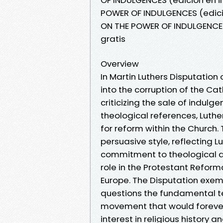
POWER OF INDULGENCES (edici
ON THE POWER OF INDULGENCES
gratis
Overview
In Martin Luthers Disputation
into the corruption of the Ca
criticizing the sale of indul
theological references, Luthe
for reform within the Church.
persuasive style, reflecting 
commitment to theological de
role in the Protestant Refor
Europe. The Disputation exemp
questions the fundamental t
movement that would forever 
interest in religious history 