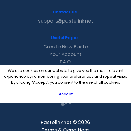
Contact Us
support@pastelink.net
Useful Pages
Create New Paste
Your Account
F.A.Q.
Recent
We use cookies on our website to give you the most relevant
Contact
experience by remembering your preferences and repeat visits.
By clicking “Accept”, you consent to the use of all cookies.
Accept
Pastelink.net © 2026
Terms & Conditions