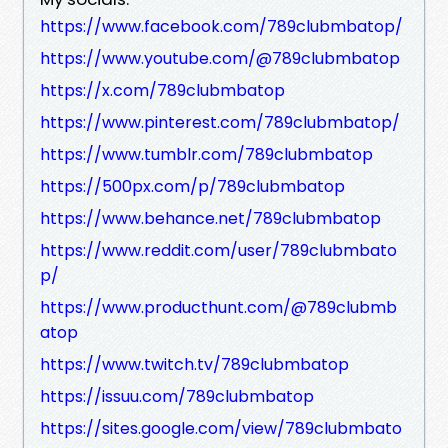
https://www.facebook.com/789clubmbatop/
https://www.youtube.com/@789clubmbatop
https://x.com/789clubmbatop
https://www.pinterest.com/789clubmbatop/
https://www.tumblr.com/789clubmbatop
https://500px.com/p/789clubmbatop
https://www.behance.net/789clubmbatop
https://www.reddit.com/user/789clubmbato
p/
https://www.producthunt.com/@789clubmb
atop
https://www.twitch.tv/789clubmbatop
https://issuu.com/789clubmbatop
https://sites.google.com/view/789clubmbato