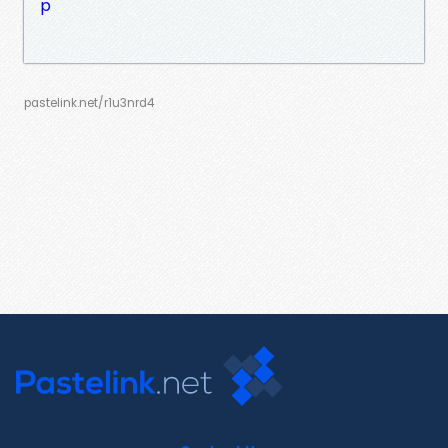
p
pastelink.net/r1u3nrd4