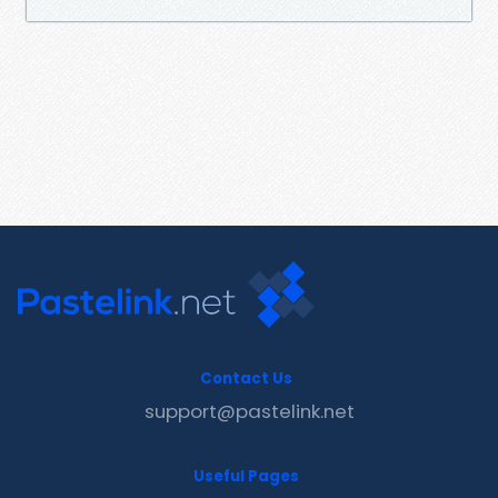
Contact Us
support@pastelink.net
Useful Pages