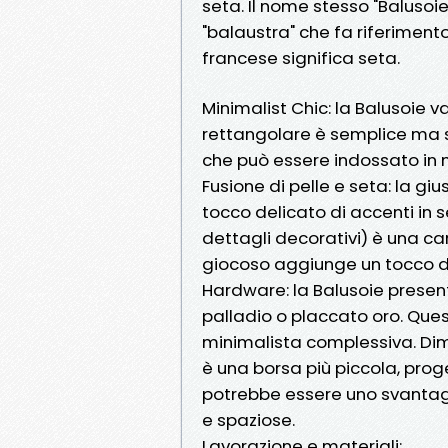
seta. Il nome stesso "Baluso
"balaustra" che fa riferimento
francese significa seta.
Minimalist Chic: la Balusoie 
rettangolare è semplice ma s
che può essere indossato in
Fusione di pelle e seta: la giu
tocco delicato di accenti in
dettagli decorativi) è una c
giocoso aggiunge un tocco d
Hardware: la Balusoie presen
palladio o placcato oro. Que
minimalista complessiva. Di
è una borsa più piccola, prog
potrebbe essere uno svantagg
e spaziose.
Lavorazione e materiali: