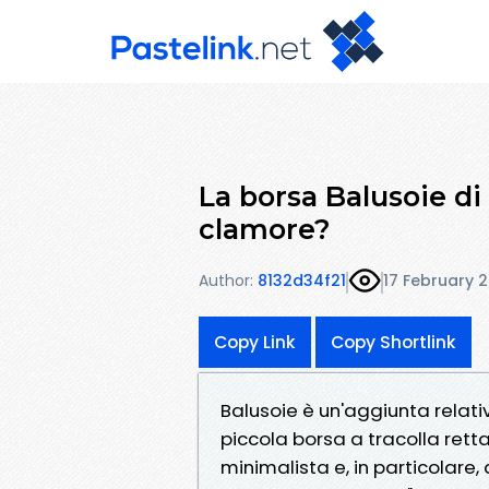
La borsa Balusoie di
clamore?
Author:
8132d34f21
17 February 
Copy Link
Copy Shortlink
Balusoie è un'aggiunta relat
piccola borsa a tracolla ret
minimalista e, in particolare, 