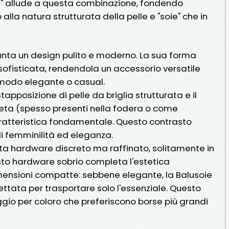
ie" allude a questa combinazione, fondendo
 alla natura strutturata della pelle e "soie" che in
vanta un design pulito e moderno. La sua forma
ofisticata, rendendola un accessorio versatile
 modo elegante o casual.
stapposizione di pelle da briglia strutturata e il
 seta (spesso presenti nella fodera o come
aratteristica fondamentale. Questo contrasto
i femminilità ed eleganza.
ta hardware discreto ma raffinato, solitamente in
sto hardware sobrio completa l'estetica
mensioni compatte: sebbene elegante, la Balusoie
ettata per trasportare solo l'essenziale. Questo
io per coloro che preferiscono borse più grandi