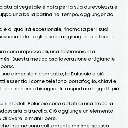
onciata al vegetale è nota per la sua durevolezza e
viluppa una bella patina nel tempo, aggiungendo
a è di qualità eccezionale, rinomata per i suoi
 lussuosa. I dettagli in seta aggiungono un tocco
ture sono impeccabili, una testimonianza
Hermès. Questa meticolosa lavorazione artigianale
 borsa.
e sue dimensioni compatte, la Balusoie è più
i essenziali come telefono, portafoglio, chiavi e
coloro che hanno bisogno di trasportare oggetti più
cuni modelli Balusoie sono dotati di una tracolla
indossarla a tracolla. Ciò aggiunge un elemento
 di avere le mani libere.
asche interne sono solitamente minime, spesso