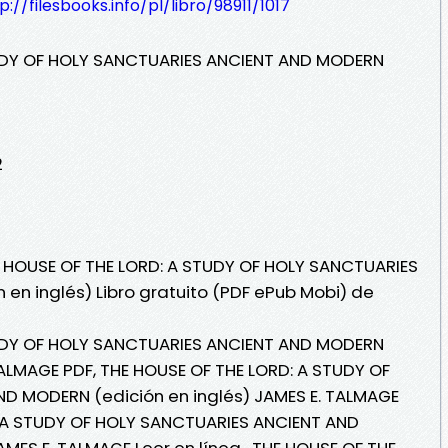
p://filesbooks.info/pl/libro/98911/1017
TUDY OF HOLY SANCTUARIES ANCIENT AND MODERN
2
E HOUSE OF THE LORD: A STUDY OF HOLY SANCTUARIES
en inglés) Libro gratuito (PDF ePub Mobi) de
TUDY OF HOLY SANCTUARIES ANCIENT AND MODERN
TALMAGE PDF, THE HOUSE OF THE LORD: A STUDY OF
D MODERN (edición en inglés) JAMES E. TALMAGE
: A STUDY OF HOLY SANCTUARIES ANCIENT AND
MES E. TALMAGE Leer en línea , THE HOUSE OF THE