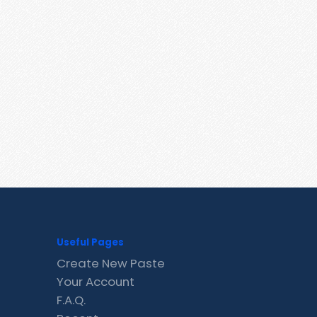
Useful Pages
Create New Paste
Your Account
F.A.Q.