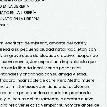
 EN LA LIBRERÍA
NATO EN LA LIBRERÍA
INATO EN LA LIBRERÍA
ratis
, escritora de misterio, amante del café y
gresa a su pequeña ciudad natal, Riddleton, con
s y un grave caso de bloqueo creativo. Incapaz de
 su nueva novela, Jen espera con impaciencia que
ada en la librería local, viendo pasar a los
entanales y charlando con su amiga Aletha,
istradora incansable de café. Pero Aletha muere
cias misteriosas y Jen tiene que resolver un
s cosas se ponen serias cuando las pruebas la
en y la lectura del testamento la nombra nueva
¿Podrá resolver el caso y limpiar su nombre antes de