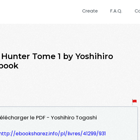
Create
F.A.Q.
C
 Hunter Tome 1 by Yoshihiro
book
Télécharger le PDF - Yoshihiro Togashi
http://ebooksharez.info/pl/livres/41299/931