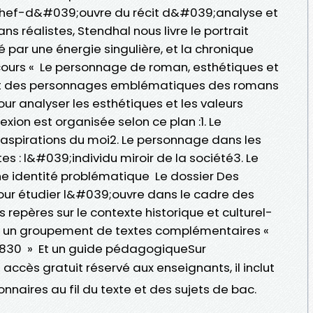
 chef-d&#039;ouvre du récit d&#039;analyse et
 réalistes, Stendhal nous livre le portrait
ar une énergie singulière, et la chronique
ours « Le personnage de roman, esthétiques et
ant des personnages emblématiques des romans
pour analyser les esthétiques et les valeurs
exion est organisée selon ce plan :1. Le
aspirations du moi2. Le personnage dans les
es : l&#039;individu miroir de la société3. Le
ne identité problématique Le dossier Des
pour étudier l&#039;ouvre dans le cadre des
epères sur le contexte historique et culturel-
- un groupement de textes complémentaires «
1830 » Et un guide pédagogiqueSur
n accès gratuit réservé aux enseignants, il inclut
onnaires au fil du texte et des sujets de bac.