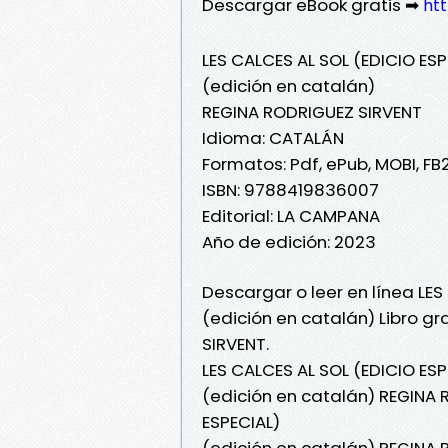
Descargar eBook gratis ➡
htt
LES CALCES AL SOL (EDICIO ESP
(edición en catalán)
REGINA RODRIGUEZ SIRVENT
Idioma: CATALÁN
Formatos: Pdf, ePub, MOBI, FB
ISBN: 9788419836007
Editorial: LA CAMPANA
Año de edición: 2023
Descargar o leer en línea LES
(edición en catalán) Libro g
SIRVENT.
LES CALCES AL SOL (EDICIO ESP
(edición en catalán) REGINA 
ESPECIAL)
(edición en catalán) REGINA 