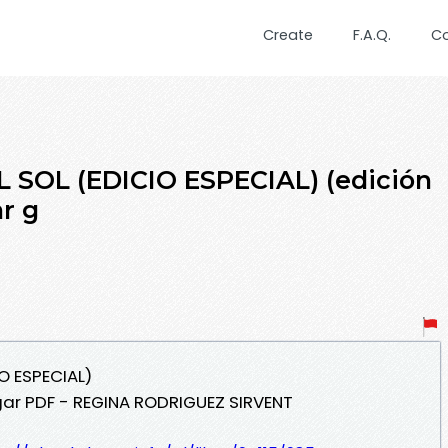
Create
F.A.Q.
C
 SOL (EDICIO ESPECIAL) (edición
r g
IO ESPECIAL)
gar PDF - REGINA RODRIGUEZ SIRVENT