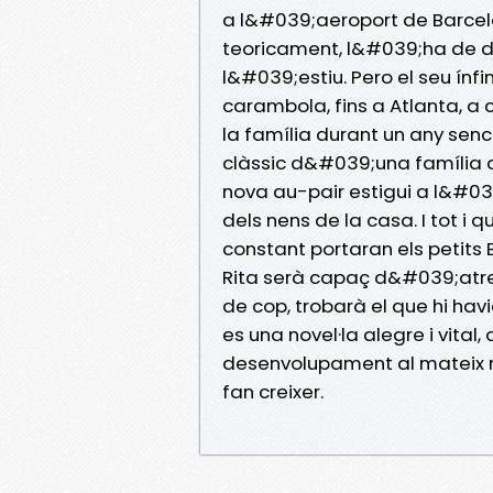
a l&#039;aeroport de Barcel
teoricament, l&#039;ha de d
l&#039;estiu. Pero el seu ínf
carambola, fins a Atlanta, a c
la família durant un any senc
clàssic d&#039;una família a
nova au-pair estigui a l&#03
dels nens de la casa. I tot i q
constant portaran els petits B
Rita serà capaç d&#039;atrev
de cop, trobarà el que hi havi
es una novel·la alegre i vital
desenvolupament al mateix ri
fan creixer.