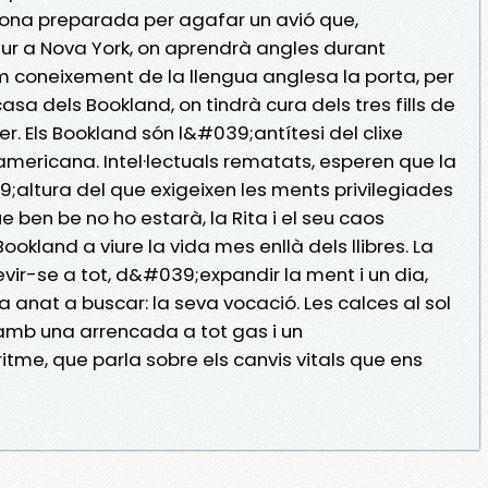
ona preparada per agafar un avió que,
ur a Nova York, on aprendrà angles durant
im coneixement de la llengua anglesa la porta, per
asa dels Bookland, on tindrà cura dels tres fills de
er. Els Bookland són l&#039;antítesi del clixe
mericana. Intel·lectuals rematats, esperen que la
9;altura del que exigeixen les ments privilegiades
ue ben be no ho estarà, la Rita i el seu caos
ookland a viure la vida mes enllà dels llibres. La
ir-se a tot, d&#039;expandir la ment i un dia,
a anat a buscar: la seva vocació. Les calces al sol
, amb una arrencada a tot gas i un
tme, que parla sobre els canvis vitals que ens