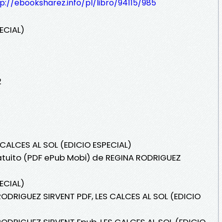
p://ebooksharez.info/pl/libro/94115/985
ECIAL)
2
 CALCES AL SOL (EDICIO ESPECIAL)
ratuito (PDF ePub Mobi) de REGINA RODRIGUEZ
ECIAL)
RODRIGUEZ SIRVENT PDF, LES CALCES AL SOL (EDICIO
RODRIGUEZ SIRVENT Epub, LES CALCES AL SOL (EDICIO