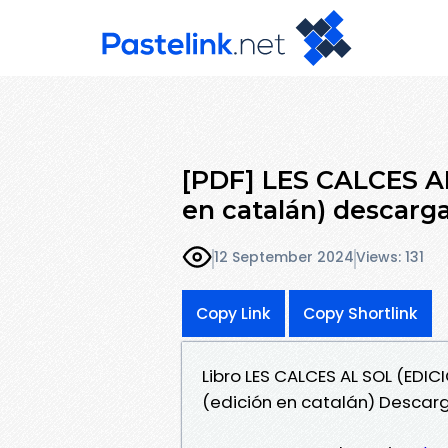
[PDF] LES CALCES AL
en catalán) descarga
12 September 2024
Views: 131
Copy Link
Copy Shortlink
Libro LES CALCES AL SOL (EDIC
(edición en catalán) Descar