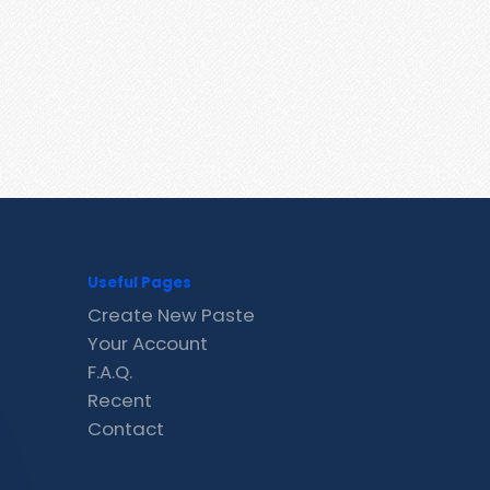
Useful Pages
Create New Paste
Your Account
F.A.Q.
Recent
Contact