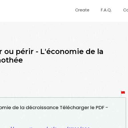
Create
F.A.Q.
C
r ou périr - L'économie de la
mothée
conomie de la décroissance Télécharger le PDF -