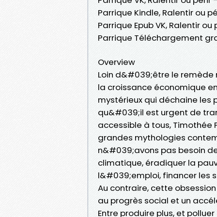
Parrique Kindle, Ralentir ou 
Parrique Epub VK, Ralentir ou
Parrique Téléchargement gra
Overview
Loin d&#039;être le remède m
la croissance économique en
mystérieux qui déchaine les 
qu&#039;il est urgent de tr
accessible à tous, Timothée 
grandes mythologies contempo
n&#039;avons pas besoin de 
climatique, éradiquer la pauvr
l&#039;emploi, financer les se
Au contraire, cette obsessio
au progrès social et un acc
Entre produire plus, et polluer 