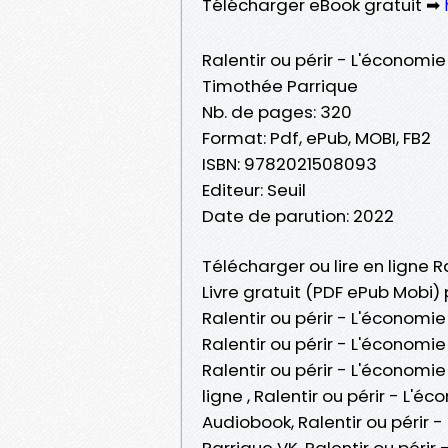
Télécharger eBook gratuit ➡
Ralentir ou périr - L'économi
Timothée Parrique
Nb. de pages: 320
Format: Pdf, ePub, MOBI, FB2
ISBN: 9782021508093
Editeur: Seuil
Date de parution: 2022
Télécharger ou lire en ligne 
Livre gratuit (PDF ePub Mobi)
Ralentir ou périr - L'économi
Ralentir ou périr - L'économi
Ralentir ou périr - L'économi
ligne , Ralentir ou périr - L
Audiobook, Ralentir ou périr
Parrique VK, Ralentir ou péri