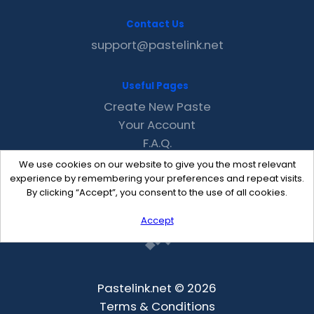
Contact Us
support@pastelink.net
Useful Pages
Create New Paste
Your Account
F.A.Q.
Recent
We use cookies on our website to give you the most relevant
Contact
experience by remembering your preferences and repeat visits.
By clicking “Accept”, you consent to the use of all cookies.
Accept
Pastelink.net © 2026
Terms & Conditions