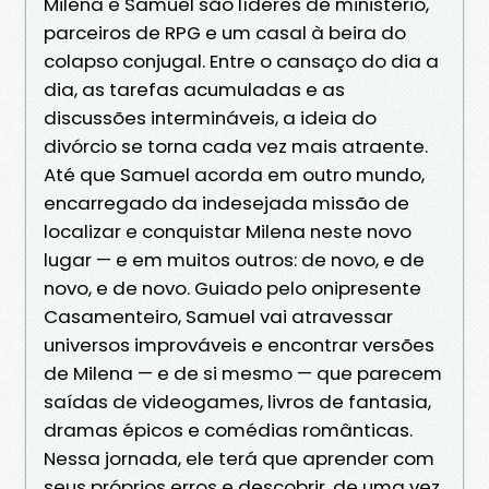
Milena e Samuel são líderes de ministério,
parceiros de RPG e um casal à beira do
colapso conjugal. Entre o cansaço do dia a
dia, as tarefas acumuladas e as
discussões intermináveis, a ideia do
divórcio se torna cada vez mais atraente.
Até que Samuel acorda em outro mundo,
encarregado da indesejada missão de
localizar e conquistar Milena neste novo
lugar — e em muitos outros: de novo, e de
novo, e de novo. Guiado pelo onipresente
Casamenteiro, Samuel vai atravessar
universos improváveis e encontrar versões
de Milena — e de si mesmo — que parecem
saídas de videogames, livros de fantasia,
dramas épicos e comédias românticas.
Nessa jornada, ele terá que aprender com
seus próprios erros e descobrir, de uma vez