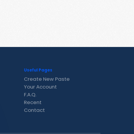
Useful Pages
Create New Paste
Your Account
F.A.Q.
Recent
Contact