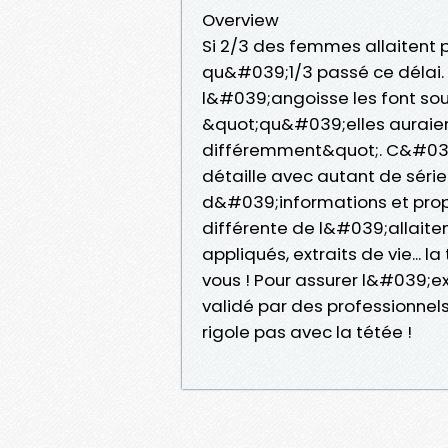
Overview
Si 2/3 des femmes allaitent p
qu&#039;1/3 passé ce délai. Tr
l&#039;angoisse les font so
&quot;qu&#039;elles auraient
différemment&quot;. C&#039;
détaille avec autant de sé
d&#039;informations et propos
différente de l&#039;allaiteme
appliqués, extraits de vie... 
vous ! Pour assurer l&#039;ex
validé par des professionnel
rigole pas avec la tétée !