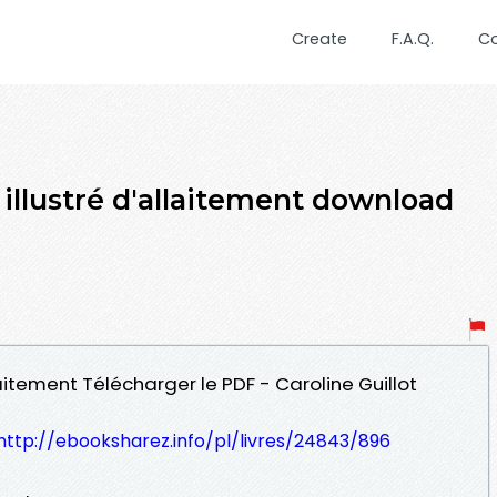
Create
F.A.Q.
C
 illustré d'allaitement download
llaitement Télécharger le PDF - Caroline Guillot
http://ebooksharez.info/pl/livres/24843/896