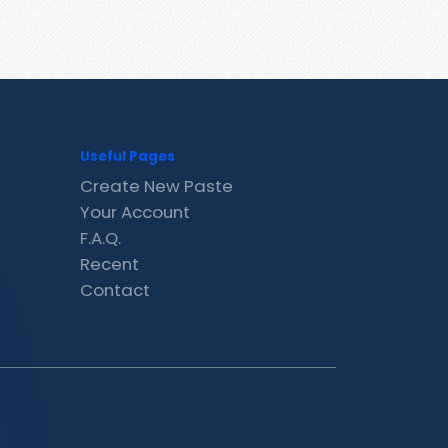
Useful Pages
Create New Paste
Your Account
F.A.Q.
Recent
Contact