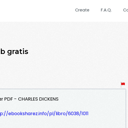
Create
F.A.Q.
C
 gratis
ar PDF - CHARLES DICKENS
p://ebooksharez.info/pl/libro/6038/1011