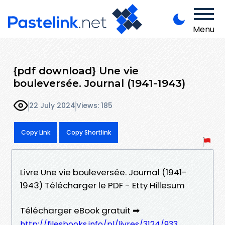
Menu
{pdf download} Une vie
bouleversée. Journal (1941-1943)
22 July 2024
Views: 185
Copy Link
Copy Shortlink
Livre Une vie bouleversée. Journal (1941-
1943) Télécharger le PDF - Etty Hillesum
Télécharger eBook gratuit ➡
http://filesbooks.info/pl/livres/3124/933