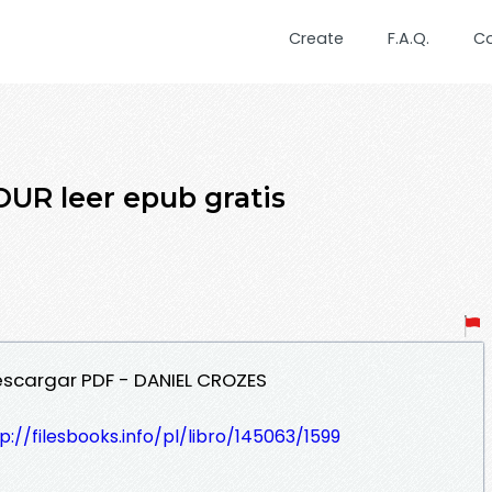
Create
F.A.Q.
C
UR leer epub gratis
escargar PDF - DANIEL CROZES
p://filesbooks.info/pl/libro/145063/1599