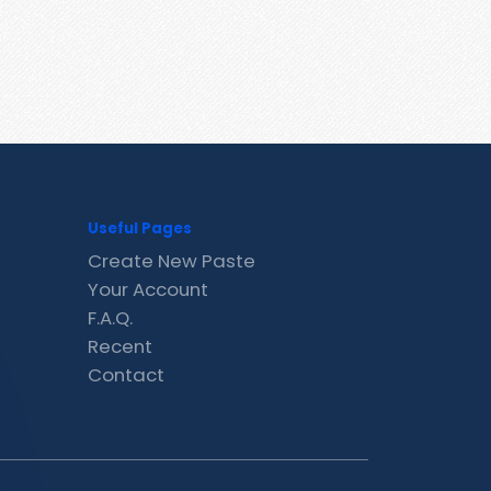
Useful Pages
Create New Paste
Your Account
F.A.Q.
Recent
Contact