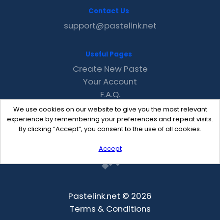
Contact Us
support@pastelink.net
Useful Pages
Create New Paste
Your Account
F.A.Q.
Recent
We use cookies on our website to give you the most relevant
Contact
experience by remembering your preferences and repeat visits.
By clicking “Accept”, you consent to the use of all cookies.
Accept
Pastelink.net © 2026
Terms & Conditions