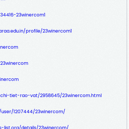
134416-23winercom1
araa.edu.in/profile/23winercom1
winercom
/23winercom
winercom
/chi-tiet-rao-vat/2958645/23winercom.html
user/1207444/23winercom/
-list.org/details/23winercom/