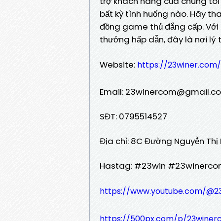
trợ khách hàng của chúng tôi
bất kỳ tình huống nào. Hãy t
đồng game thủ đẳng cấp. Với
thưởng hấp dẫn, đây là nơi l
Website:
https://23winer.com/
Email: 23winercom@gmail.c
SĐT: 0795514527
Địa chỉ: 8C Đường Nguyễn Thị 
Hastag: #23win #23winerc
https://www.youtube.com/@2
https://500px.com/p/23wine