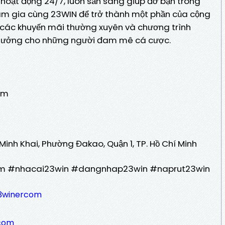
 hoạt động 24/7, luôn sẵn sàng giúp đỡ bạn trong
ham gia cùng 23WIN để trở thành một phần của cộng
 các khuyến mãi thường xuyên và chương trình
ý tưởng cho những người đam mê cá cược.
om
Minh Khai, Phường Đakao, Quận 1, TP. Hồ Chí Minh
om #nhacai23win #dangnhap23win #naprut23win
3winercom
rcom