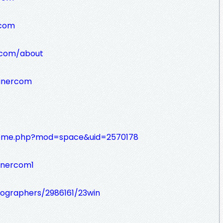
rcom
rcom/about
winercom
home.php?mod=space&uid=2570178
winercom1
tographers/2986161/23win