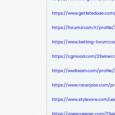
https://www.getlisteduae.com/
https://forum.ircam.fr/profil
https://www.betting-forum.
https://cgmood.com/23winer
https://swdteam.com/profile
https://www.racerjobs.com/pr
https://www.stylevore.com/u
https://onescreener.com/23w