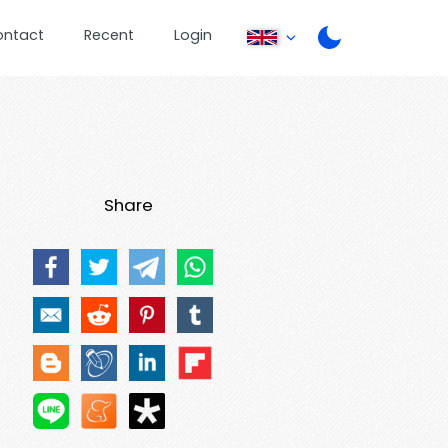
ontact
Recent
Login
Share