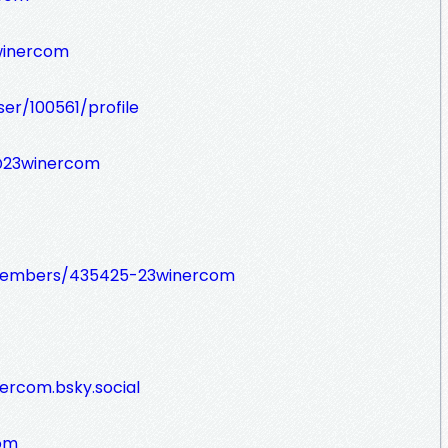
winercom
r/100561/profile
@23winercom
members/435425-23winercom
nercom.bsky.social
com