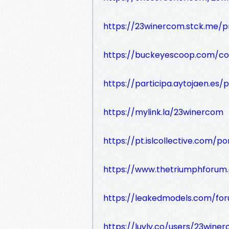
https://23winercom.stck.me/pr
https://buckeyescoop.com/
https://participa.aytojaen.es/
https://mylink.la/23winercom
https://pt.islcollective.com/po
https://www.thetriumphforu
https://leakedmodels.com/f
https://luvly.co/users/23wine