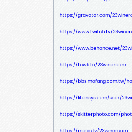
https://gravatar.com/23wine
https://www.twitch.tv/23wine
https://www.behance.net/23
https://tawk.to/23winercom
https://bbs.mofang.com.tw/
https://lifeinsys.com/user/23
https://skitterphoto.com/pho
https://magic.ly/23winercom