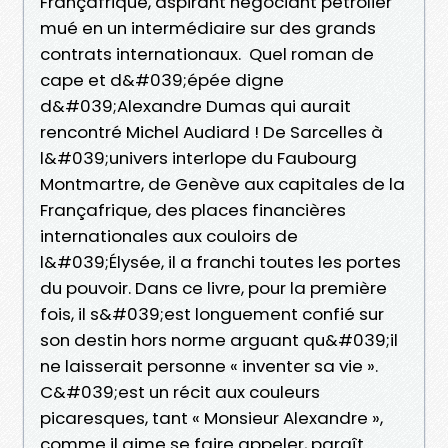
Françafrique, aspirant négociant pétrolier
mué en un intermédiaire sur des grands
contrats internationaux. Quel roman de
cape et d&#039;épée digne
d&#039;Alexandre Dumas qui aurait
rencontré Michel Audiard ! De Sarcelles à
l&#039;univers interlope du Faubourg
Montmartre, de Genève aux capitales de la
Françafrique, des places financières
internationales aux couloirs de
l&#039;Élysée, il a franchi toutes les portes
du pouvoir. Dans ce livre, pour la première
fois, il s&#039;est longuement confié sur
son destin hors norme arguant qu&#039;il
ne laisserait personne « inventer sa vie ».
C&#039;est un récit aux couleurs
picaresques, tant « Monsieur Alexandre »,
comme il aime se faire appeler, paraît