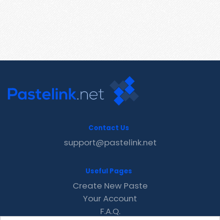
Contact Us
support@pastelink.net
Useful Pages
Create New Paste
Your Account
F.A.Q.