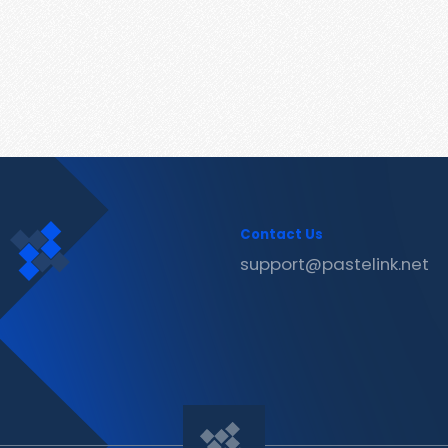
Contact Us
support@pastelink.net