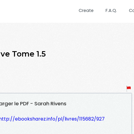
Create
F.A.Q.
C
ve Tome 1.5
arger le PDF - Sarah Rivens
http://ebooksharez.info/pl/livres/115682/927