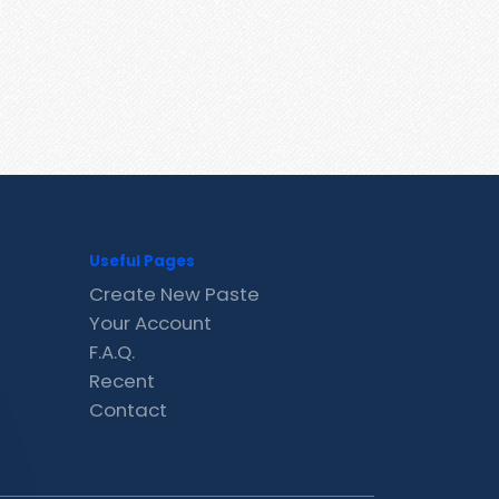
Useful Pages
Create New Paste
Your Account
F.A.Q.
Recent
Contact