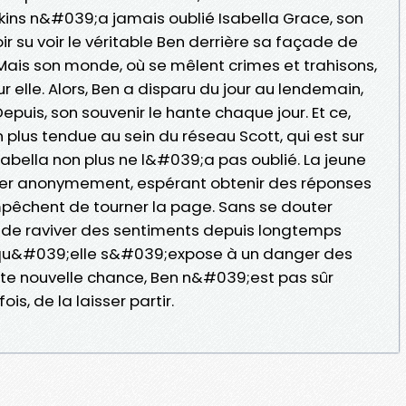
ins n&#039;a jamais oublié Isabella Grace, son
ir su voir le véritable Ben derrière sa façade de
is son monde, où se mêlent crimes et trahisons,
 elle. Alors, Ben a disparu du jour au lendemain,
epuis, son souvenir le hante chaque jour. Et ce,
n plus tendue au sein du réseau Scott, qui est sur
sabella non plus ne l&#039;a pas oublié. La jeune
er anonymement, espérant obtenir des réponses
pêchent de tourner la page. Sans se douter
t de raviver des sentiments depuis longtemps
ni qu&#039;elle s&#039;expose à un danger des
tte nouvelle chance, Ben n&#039;est pas sûr
is, de la laisser partir.