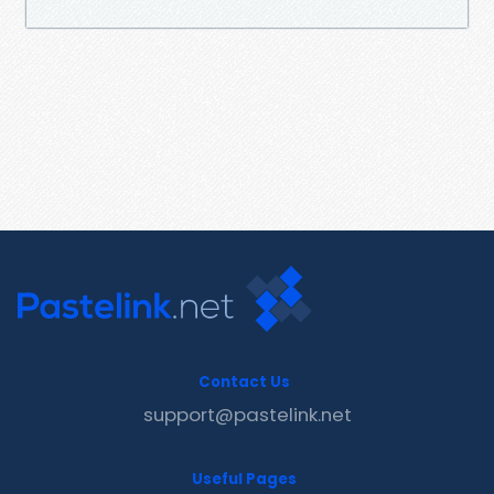
Contact Us
support@pastelink.net
Useful Pages