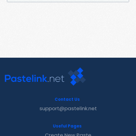
Contact Us
support@pastelink.net
Useful Pages
Create New Paste