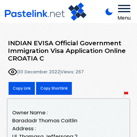
Menu
INDIAN EVISA Official Government
Immigration Visa Application Online
CROATIA C
30 December 2022
Views: 267
Copy Link
Copy Shortlink
Owner Name :
Baradadr Thomas Caitlin
Address :
Ul. Thomasa Jeffersona 2,