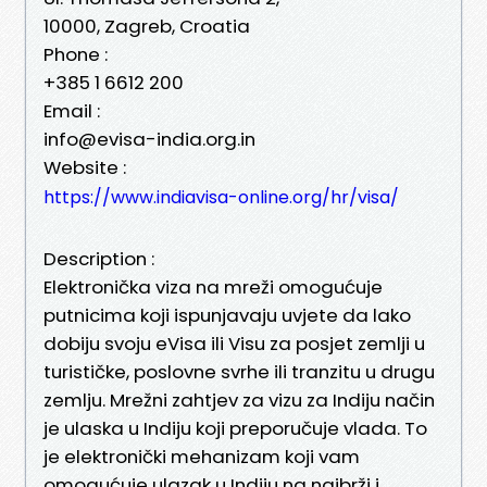
10000, Zagreb, Croatia
Phone :
+385 1 6612 200
Email :
info@evisa-india.org.in
Website :
https://www.indiavisa-online.org/hr/visa/
Description :
Elektronička viza na mreži omogućuje
putnicima koji ispunjavaju uvjete da lako
dobiju svoju eVisa ili Visu za posjet zemlji u
turističke, poslovne svrhe ili tranzitu u drugu
zemlju. Mrežni zahtjev za vizu za Indiju način
je ulaska u Indiju koji preporučuje vlada. To
je elektronički mehanizam koji vam
omogućuje ulazak u Indiju na najbrži i