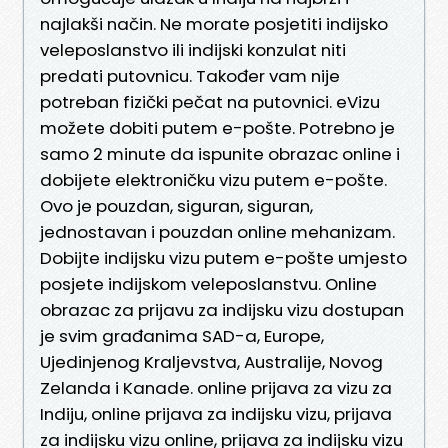
najlakši način. Ne morate posjetiti indijsko
veleposlanstvo ili indijski konzulat niti
predati putovnicu. Također vam nije
potreban fizički pečat na putovnici. eVizu
možete dobiti putem e-pošte. Potrebno je
samo 2 minute da ispunite obrazac online i
dobijete elektroničku vizu putem e-pošte.
Ovo je pouzdan, siguran, siguran,
jednostavan i pouzdan online mehanizam.
Dobijte indijsku vizu putem e-pošte umjesto
posjete indijskom veleposlanstvu. Online
obrazac za prijavu za indijsku vizu dostupan
je svim građanima SAD-a, Europe,
Ujedinjenog Kraljevstva, Australije, Novog
Zelanda i Kanade. online prijava za vizu za
Indiju, online prijava za indijsku vizu, prijava
za indijsku vizu online, prijava za indijsku vizu