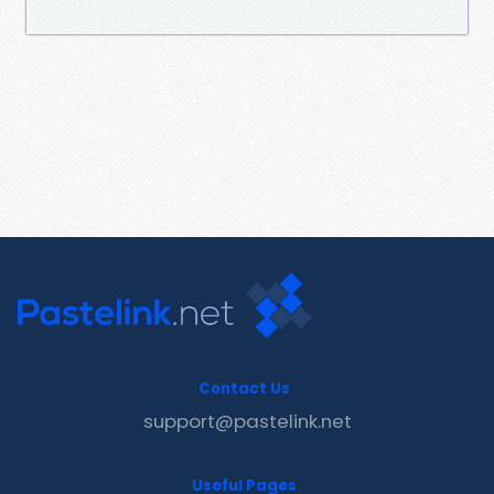
Contact Us
support@pastelink.net
Useful Pages