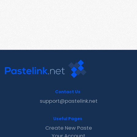
Contact Us
support@pastelink.net
Useful Pages
Create New Paste
Your Account