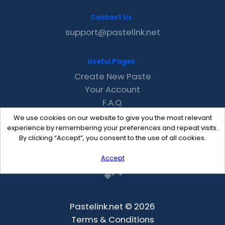
Contact Us
support@pastelink.net
Useful Pages
Create New Paste
Your Account
F.A.Q.
Recent
We use cookies on our website to give you the most relevant
Contact
experience by remembering your preferences and repeat visits.
By clicking “Accept”, you consent to the use of all cookies.
Accept
Pastelink.net © 2026
Terms & Conditions