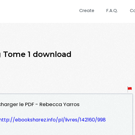
Create
F.A.Q.
C
g Tome 1 download
écharger le PDF - Rebecca Yarros
http://ebooksharez.info/pl/livres/142160/998