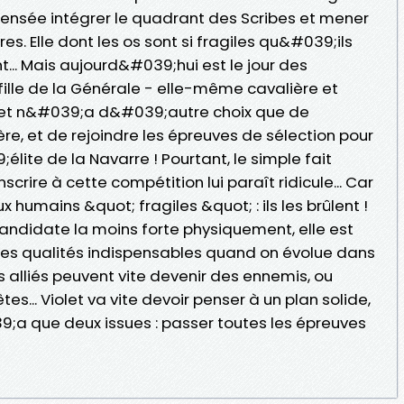
t censée intégrer le quadrant des Scribes et mener
vres. Elle dont les os sont si fragiles qu&#039;ils
t... Mais aujourd&#039;hui est le jour des
 fille de la Générale - elle-même cavalière et
let n&#039;a d&#039;autre choix que de
ère, et de rejoindre les épreuves de sélection pour
élite de la Navarre ! Pourtant, le simple fait
ire à cette compétition lui paraît ridicule... Car
x humains &quot; fragiles &quot; : ils les brûlent !
candidate la moins forte physiquement, elle est
Des qualités indispensables quand on évolue dans
es alliés peuvent vite devenir des ennemis, ou
s... Violet va vite devoir penser à un plan solide,
;a que deux issues : passer toutes les épreuves