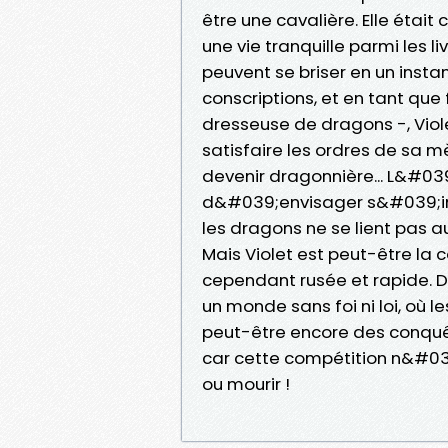
être une cavalière. Elle étai
une vie tranquille parmi les li
peuvent se briser en un instan
conscriptions, et en tant que
dresseuse de dragons -, Vio
satisfaire les ordres de sa m
devenir dragonnière... L&#039;
d&#039;envisager s&#039;inscr
les dragons ne se lient pas au
Mais Violet est peut-être la 
cependant rusée et rapide. 
un monde sans foi ni loi, où l
peut-être encore des conquête
car cette compétition n&#039
ou mourir !