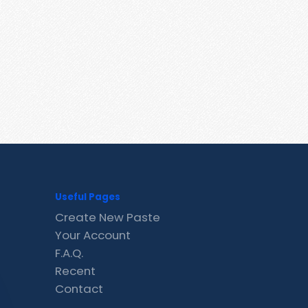
Useful Pages
Create New Paste
Your Account
F.A.Q.
Recent
Contact