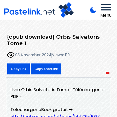
Menu
{epub download} Orbis Salvatoris
Tome 1
03 November 2024
Views: 119
Copy Link
Copy Shortlink
Livre Orbis Salvatoris Tome 1 Télécharger le
PDF -
Télécharger eBook gratuit ➡
http://get-pdfs.com/pl/livres/144725/1037