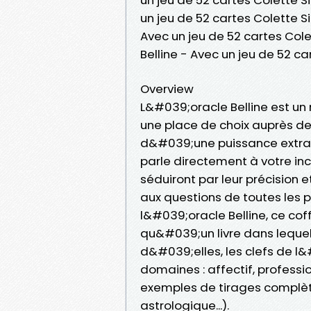
un jeu de 52 cartes Colette Sil
Avec un jeu de 52 cartes Colet
Belline - Avec un jeu de 52 c
Overview
L&#039;oracle Belline est un m
une place de choix auprès des
d&#039;une puissance extraor
parle directement à votre inc
séduiront par leur précision 
aux questions de toutes les
l&#039;oracle Belline, ce coff
qu&#039;un livre dans leque
d&#039;elles, les clefs de l&
domaines : affectif, professio
exemples de tirages complète
astrologique...).