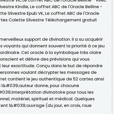
vestre Kindle, Le coffret ABC de l'Oracle Belline -
te Silvestre Epub VK, Le coffret ABC de l'Oracle
artes Colette Silvestre Téléchargement gratuit
erveilleux support de divination. Il a su acquérir
 voyants qui donnent souvent la priorité à ce jeu
dinaire. Cet oracle à la symbolique très claire
onscient et délivre des prévisions qui vous
et leur exactitude. Conçu dans le but de répondre
 personnes voulant décrypter les messages de
ret contient le jeu authentique de 52 cartes ainsi
l l&#039;auteur donne, pour chacune
#039;interprétation divinatoire pour tous les
nnel, matériel, spirituel et médical. Quelques
nt l&#039;ouvrage (du jour, en croix, roue