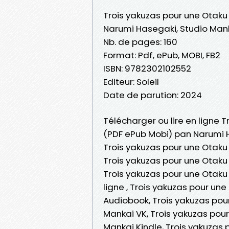
Trois yakuzas pour une Otaku
Narumi Hasegaki, Studio Man
Nb. de pages: 160
Format: Pdf, ePub, MOBI, FB2
ISBN: 9782302102552
Editeur: Soleil
Date de parution: 2024
Télécharger ou lire en ligne 
(PDF ePub Mobi) pan Narumi H
Trois yakuzas pour une Otaku
Trois yakuzas pour une Otaku
Trois yakuzas pour une Otaku
ligne , Trois yakuzas pour u
Audiobook, Trois yakuzas pou
Mankai VK, Trois yakuzas pou
Mankai Kindle, Trois yakuzas