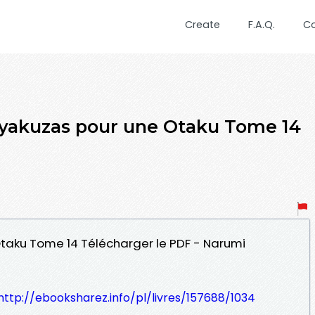
Create
F.A.Q.
C
 yakuzas pour une Otaku Tome 14
 Otaku Tome 14 Télécharger le PDF - Narumi
http://ebooksharez.info/pl/livres/157688/1034