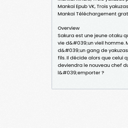
Mankai Epub VK, Trois yakuza
Mankai Téléchargement grat
Overview
Sakura est une jeune otaku qui
vie d&#039;un vieil homme. M
d&#039;un gang de yakuzas q
fils. Il décide alors que celu
deviendra le nouveau chef du
l&#039;emporter ?