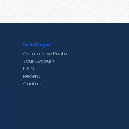
Useful Pages
Create New Paste
Your Account
F.A.Q.
Recent
Contact