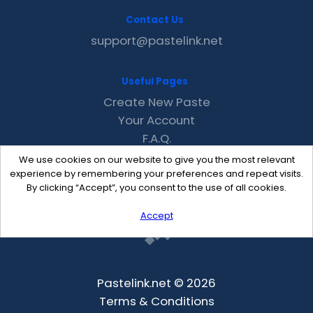
Contact Us
support@pastelink.net
Useful Pages
Create New Paste
Your Account
F.A.Q.
Recent
We use cookies on our website to give you the most relevant
Contact
experience by remembering your preferences and repeat visits.
By clicking “Accept”, you consent to the use of all cookies.
Accept
Pastelink.net © 2026
Terms & Conditions