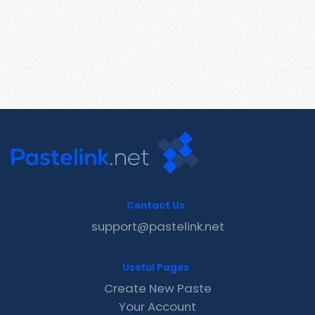
Contact Us
support@pastelink.net
Useful Pages
Create New Paste
Your Account