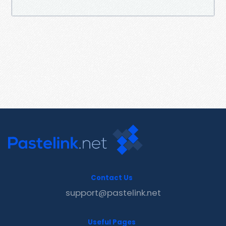
Contact Us
support@pastelink.net
Useful Pages