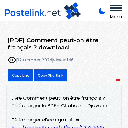
Menu
[PDF] Comment peut-on être
français ? download
02 October 2024
Views: 146
Copy Link
Copy Shortlink
Livre Comment peut-on être français ?
Télécharger le PDF - Chahdortt Djavann
Télécharger eBook gratuit ➡
http://get-pdfs.com/pl/livres/2353/1005