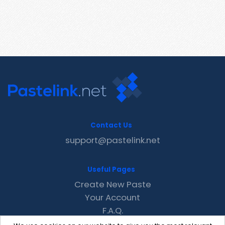
Contact Us
support@pastelink.net
Useful Pages
Create New Paste
Your Account
F.A.Q.
Recent