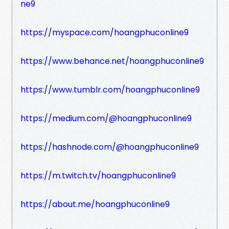
ne9
https://myspace.com/hoangphuconline9
https://www.behance.net/hoangphuconline9
https://www.tumblr.com/hoangphuconline9
https://medium.com/@hoangphuconline9
https://hashnode.com/@hoangphuconline9
https://m.twitch.tv/hoangphuconline9
https://about.me/hoangphuconline9