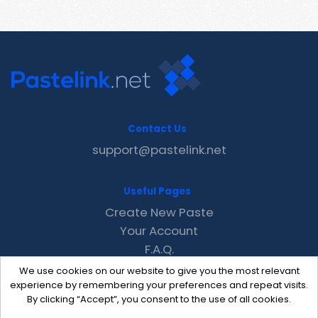
Contact Us
support@pastelink.net
Useful Pages
Create New Paste
Your Account
F.A.Q.
Recent
We use cookies on our website to give you the most relevant
Contact
experience by remembering your preferences and repeat visits.
By clicking “Accept”, you consent to the use of all cookies.