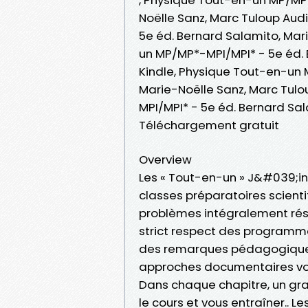
Noëlle Sanz, Marc Tuloup Au
5e éd. Bernard Salamito, Mar
un MP/MP*-MPI/MPI* - 5e éd. 
Kindle, Physique Tout-en-un 
Marie-Noëlle Sanz, Marc Tul
MPI/MPI* - 5e éd. Bernard Sa
Téléchargement gratuit
Overview
Les « Tout-en-un » J&#039;in
classes préparatoires scienti
problèmes intégralement réso
strict respect des programme
des remarques pédagogiques 
approches documentaires vo
Dans chaque chapitre, un gr
le cours et vous entraîner.. L