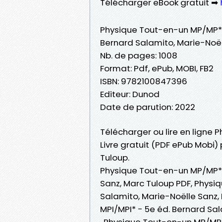
Télécharger eBook gratuit ➡
Physique Tout-en-un MP/MP*-
Bernard Salamito, Marie-Noël
Nb. de pages: 1008
Format: Pdf, ePub, MOBI, FB2
ISBN: 9782100847396
Editeur: Dunod
Date de parution: 2022
Télécharger ou lire en ligne
Livre gratuit (PDF ePub Mobi)
Tuloup.
Physique Tout-en-un MP/MP*-
Sanz, Marc Tuloup PDF, Physi
Salamito, Marie-Noëlle Sanz
MPI/MPI* - 5e éd. Bernard Sal
, Physique Tout-en-un MP/MP*