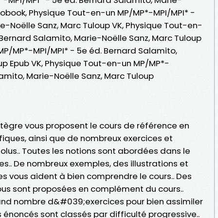
diobook, Physique Tout-en-un MP/MP*-MPI/MPI* -
ie-Noëlle Sanz, Marc Tuloup VK, Physique Tout-en-
Bernard Salamito, Marie-Noëlle Sanz, Marc Tuloup
MP/MP*-MPI/MPI* - 5e éd. Bernard Salamito,
oup Epub VK, Physique Tout-en-un MP/MP*-
lamito, Marie-Noëlle Sanz, Marc Tuloup
tègre vous proposent le cours de référence en
fiques, ainsi que de nombreux exercices et
lus.. Toutes les notions sont abordées dans le
s.. De nombreux exemples, des illustrations et
vous aident à bien comprendre le cours.. Des
us sont proposées en complément du cours..
and nombre d&#039;exercices pour bien assimiler
es énoncés sont classés par difficulté progressive..