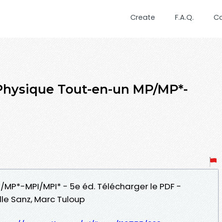
Create
F.A.Q.
C
Physique Tout-en-un MP/MP*-
/MP*-MPI/MPI* - 5e éd. Télécharger le PDF -
le Sanz, Marc Tuloup