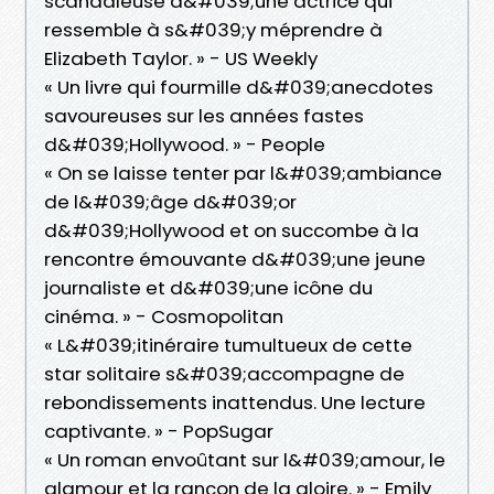
scandaleuse d&#039;une actrice qui
ressemble à s&#039;y méprendre à
Elizabeth Taylor. » - US Weekly
« Un livre qui fourmille d&#039;anecdotes
savoureuses sur les années fastes
d&#039;Hollywood. » - People
« On se laisse tenter par l&#039;ambiance
de l&#039;âge d&#039;or
d&#039;Hollywood et on succombe à la
rencontre émouvante d&#039;une jeune
journaliste et d&#039;une icône du
cinéma. » - Cosmopolitan
« L&#039;itinéraire tumultueux de cette
star solitaire s&#039;accompagne de
rebondissements inattendus. Une lecture
captivante. » - PopSugar
« Un roman envoûtant sur l&#039;amour, le
glamour et la rançon de la gloire. » - Emily