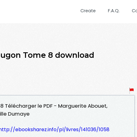
Create
F.A.Q.
C
pougon Tome 8 download
 Télécharger le PDF - Marguerite Abouet,
ille Dumaye
http://ebooksharez.info/pl/livres/141036/1058