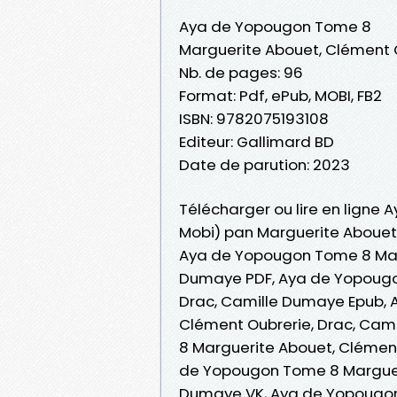
Aya de Yopougon Tome 8
Marguerite Abouet, Clément 
Nb. de pages: 96
Format: Pdf, ePub, MOBI, FB2
ISBN: 9782075193108
Editeur: Gallimard BD
Date de parution: 2023
Télécharger ou lire en ligne
Mobi) pan Marguerite Abouet
Aya de Yopougon Tome 8 Marg
Dumaye PDF, Aya de Yopougo
Drac, Camille Dumaye Epub,
Clément Oubrerie, Drac, Cami
8 Marguerite Abouet, Clémen
de Yopougon Tome 8 Margueri
Dumaye VK, Aya de Yopougon