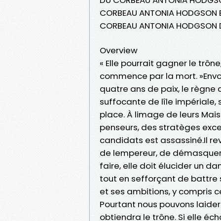
CORBEAU ANTONIA HODGSON Epub
CORBEAU ANTONIA HODGSON D
Overview
« Elle pourrait gagner le trône
commence par la mort. »Envol
quatre ans de paix, le règne 
suffocante de lîle impériale,
place. À limage de leurs Mais
penseurs, des stratèges except
candidats est assassiné.Il re
de lempereur, de démasquer l
faire, elle doit élucider un 
tout en sefforçant de battre
et ses ambitions, y compris c
Pourtant nous pouvons laider... 
obtiendra le trône. Si elle éc