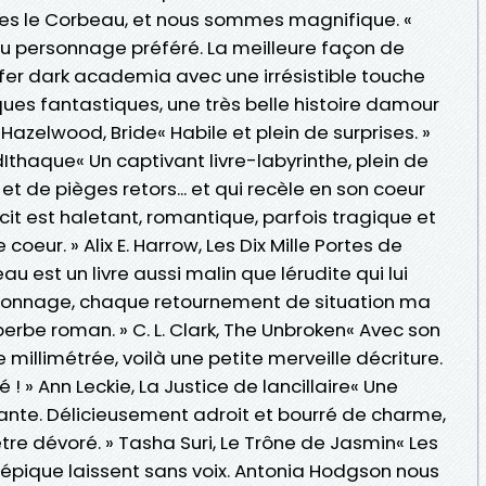
s le Corbeau, et nous sommes magnifique. «
personnage préféré. La meilleure façon de
e fer dark academia avec une irrésistible touche
ques fantastiques, une très belle histoire damour
 Hazelwood, Bride« Habile et plein de surprises. »
dIthaque« Un captivant livre-labyrinthe, plein de
 de pièges retors... et qui recèle en son coeur
it est haletant, romantique, parfois tragique et
 coeur. » Alix E. Harrow, Les Dix Mille Portes de
u est un livre aussi malin que lérudite qui lui
onnage, chaque retournement de situation ma
perbe roman. » C. L. Clark, The Unbroken« Avec son
e millimétrée, voilà une petite merveille décriture.
» Ann Leckie, La Justice de lancillaire« Une
nte. Délicieusement adroit et bourré de charme,
 dévoré. » Tasha Suri, Le Trône de Jasmin« Les
épique laissent sans voix. Antonia Hodgson nous