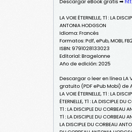
Descargar eBook gratis ➡
htt
LA VOIE ÉTERNELLE, T1 : LA DIS
ANTONIA HODGSON
Idioma: Francés
Formatos: Pdf, ePub, MOBI, FB
ISBN: 9791028133023
Editorial: Bragelonne
Año de edición: 2025
Descargar o leer en línea LA V
gratuito (PDF ePub Mobi) de
LA VOIE ÉTERNELLE, T1 : LA DI
ÉTERNELLE, T1 : LA DISCIPLE D
T1 : LA DISCIPLE DU CORBEAU A
T1 : LA DISCIPLE DU CORBEAU A
LA DISCIPLE DU CORBEAU ANTONI
DU CORBEAU ANTONIA HODGSON Ki