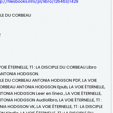
p://filesbooks.info/pl/libro/126463/1429
CIPLE DU CORBEAU
2
OIE ÉTERNELLE, T1 : LA DISCIPLE DU CORBEAU Libro
 ANTONIA HODGSON.
SCIPLE DU CORBEAU ANTONIA HODGSON PDF, LA VOIE
U CORBEAU ANTONIA HODGSON Epub, LA VOIE ÉTERNELLE,
NTONIA HODGSON Leer en línea , LA VOIE ÉTERNELLE,
NTONIA HODGSON Audiolibro, LA VOIE ÉTERNELLE, T1 :
A HODGSON VK, LA VOIE ÉTERNELLE, T1 : LA DISCIPLE
ndle, LA VOIE ÉTERNELLE, T1 : LA DISCIPLE DU