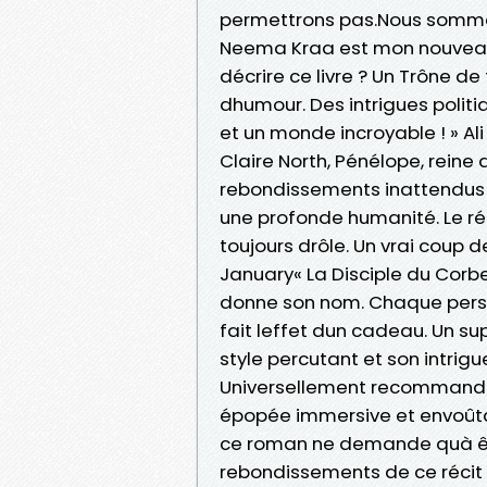
permettrons pas.Nous somme
Neema Kraa est mon nouveau 
décrire ce livre ? Un Trône d
dhumour. Des intrigues politi
et un monde incroyable ! » Ali
Claire North, Pénélope, reine 
rebondissements inattendus et
une profonde humanité. Le réc
toujours drôle. Un vrai coup de
January« La Disciple du Corbea
donne son nom. Chaque pers
fait leffet dun cadeau. Un su
style percutant et son intrigu
Universellement recommandé ! 
épopée immersive et envoûta
ce roman ne demande quà être
rebondissements de ce récit 