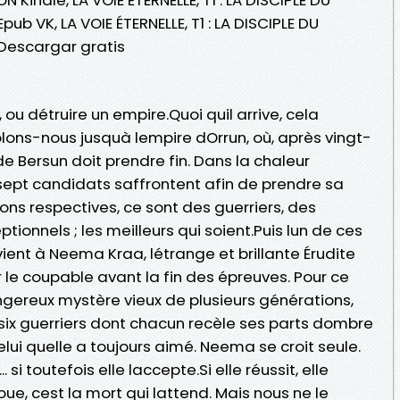
 VK, LA VOIE ÉTERNELLE, T1 : LA DISCIPLE DU
escargar gratis
, ou détruire un empire.Quoi quil arrive, cela
ons-nous jusquà lempire dOrrun, où, après vingt-
de Bersun doit prendre fin. Dans la chaleur
 sept candidats saffrontent afin de prendre sa
ons respectives, ce sont des guerriers, des
ionnels ; les meilleurs qui soient.Puis lun de ces
vient à Neema Kraa, létrange et brillante Érudite
e coupable avant la fin des épreuves. Pour ce
dangereux mystère vieux de plusieurs générations,
 six guerriers dont chacun recèle ses parts dombre
elui quelle a toujours aimé. Neema se croit seule.
si toutefois elle laccepte.Si elle réussit, elle
houe, cest la mort qui lattend. Mais nous ne le