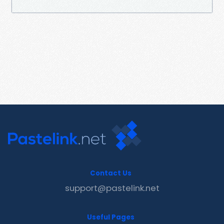
Contact Us
support@pastelink.net
Useful Pages