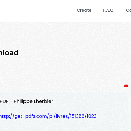
Create
F.A.Q.
C
nload
PDF - Philippe Lherbier
http://get-pdfs.com/pl/livres/151386/1023