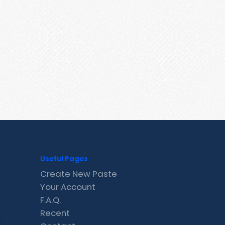
Useful Pages
Create New Paste
Your Account
F.A.Q.
Recent