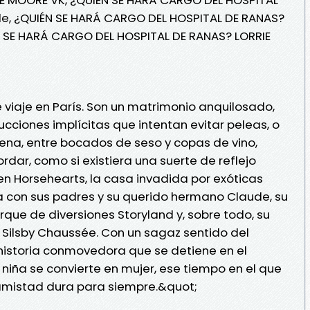
le, ¿QUIÉN SE HARÁ CARGO DEL HOSPITAL DE RANAS?
N SE HARÁ CARGO DEL HOSPITAL DE RANAS? LORRIE
 viaje en París. Son un matrimonio anquilosado,
cciones implícitas que intentan evitar peleas, o
cena, entre bocados de seso y copas de vino,
ordar, como si existiera una suerte de reflejo
en Horsehearts, la casa invadida por exóticas
cia con sus padres y su querido hermano Claude, su
que de diversiones Storyland y, sobre todo, su
Silsby Chaussée. Con un sagaz sentido del
historia conmovedora que se detiene en el
iña se convierte en mujer, ese tiempo en el que
 amistad dura para siempre.&quot;