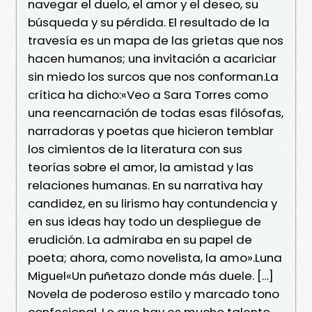
navegar el duelo, el amor y el deseo, su
búsqueda y su pérdida. El resultado de la
travesía es un mapa de las grietas que nos
hacen humanos; una invitación a acariciar
sin miedo los surcos que nos conforman.La
crítica ha dicho:«Veo a Sara Torres como
una reencarnación de todas esas filósofas,
narradoras y poetas que hicieron temblar
los cimientos de la literatura con sus
teorías sobre el amor, la amistad y las
relaciones humanas. En su narrativa hay
candidez, en su lirismo hay contundencia y
en sus ideas hay todo un despliegue de
erudición. La admiraba en su papel de
poeta; ahora, como novelista, la amo».Luna
Miguel«Un puñetazo donde más duele. […]
Novela de poderoso estilo y marcado tono
confesional, Lo que hay es mucho talento,