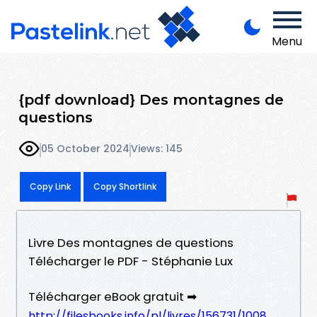
Menu
{pdf download} Des montagnes de
questions
05 October 2024
Views: 145
Copy Link
Copy Shortlink
Livre Des montagnes de questions
Télécharger le PDF - Stéphanie Lux
Télécharger eBook gratuit ➡
http://filesbooks.info/pl/livres/156731/1008