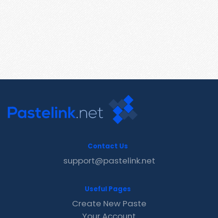
Contact Us
support@pastelink.net
Useful Pages
Create New Paste
Your Account