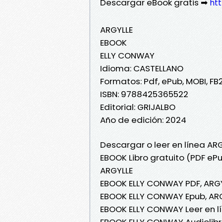
Descargar eBook gratis ➡
ht
ARGYLLE
EBOOK
ELLY CONWAY
Idioma: CASTELLANO
Formatos: Pdf, ePub, MOBI, FB
ISBN: 9788425365522
Editorial: GRIJALBO
Año de edición: 2024
Descargar o leer en línea AR
EBOOK Libro gratuito (PDF eP
ARGYLLE
EBOOK ELLY CONWAY PDF, ARG
EBOOK ELLY CONWAY Epub, AR
EBOOK ELLY CONWAY Leer en lí
EBOOK ELLY CONWAY Audiolibr