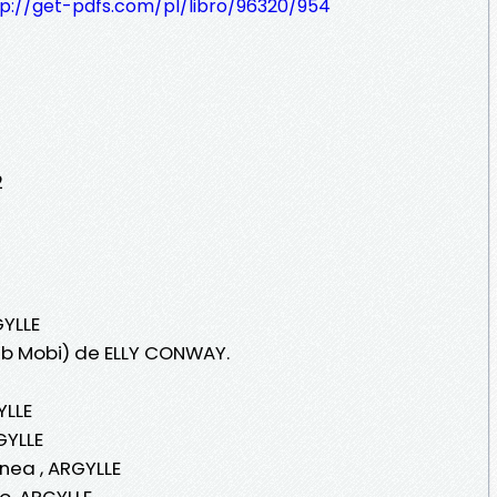
tp://get-pdfs.com/pl/libro/96320/954
2
GYLLE
ub Mobi) de ELLY CONWAY.
YLLE
GYLLE
nea , ARGYLLE
o, ARGYLLE