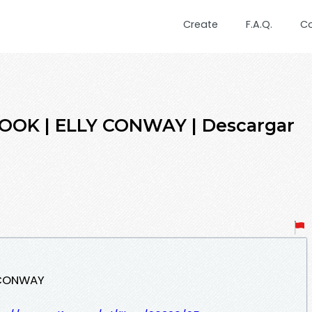
Create
F.A.Q.
C
OK | ELLY CONWAY | Descargar
 CONWAY